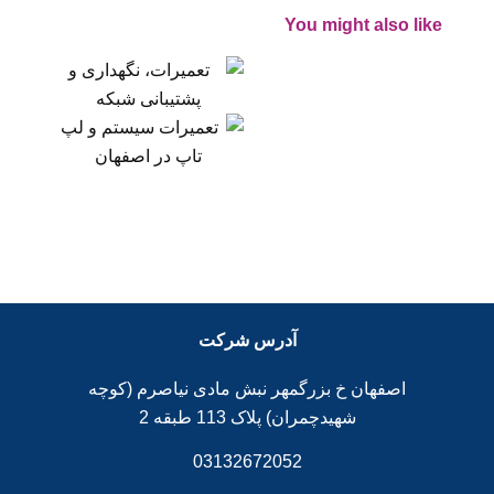
You might also like
آدرس شرکت
اصفهان خ بزرگمهر نبش مادی نیاصرم (کوچه
شهیدچمران) پلاک 113 طبقه 2
03132672052