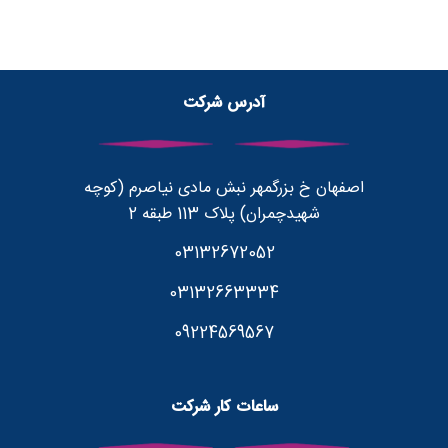
آدرس شرکت
اصفهان خ بزرگمهر نبش مادی نیاصرم (کوچه
شهیدچمران) پلاک 113 طبقه 2
03132672052
03132663334
09224569567
ساعات کار شرکت