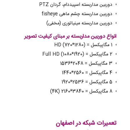
دوربین مداربسته اسپیددام، گردان PTZ
دوربین مداربسته چشم ماهی fisheye
دوربین مداربسته مینیاتوری (مخفی)
انواع دوربین مداربسته بر مبنای کیفیت تصویر
1 مگاپیکسل = (1280*720) HD
2 مگاپیکسل = (1920*1080) Full HD
3 مگاپیکسل = 2048*1536
4 مگاپیکسل = 2560*1440
5 مگاپیکسل = 2536*1920
8 مگاپیکسل = 3840*2160 (4K)
تعمیرات شبکه در اصفهان