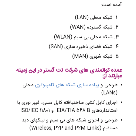
آمده است:
شبکه محلی (LAN)
شبکه گسترده (WAN)
شبکه محلی بی سیم (WLAN)
شبکه فضای ذخیره سازی (SAN)
شبکه شهری (MAN)
عمده توانمندی های شرکت نت گستر در این زمینه
عبارتند از:
طراحی و
پیاده سازی شبکه های کامپیوتری
محلی
(LANs)
اجرای کابل کشی ساختیافته کابل مسی، فیبر نوری با
استانداردهای EIA/TIA 568.B و ISO/IEC 11801
طراحی و اجرای شبکه های بی سیم و لینکهای دید
مستقیم (Wireless, P2P and P2M Links)