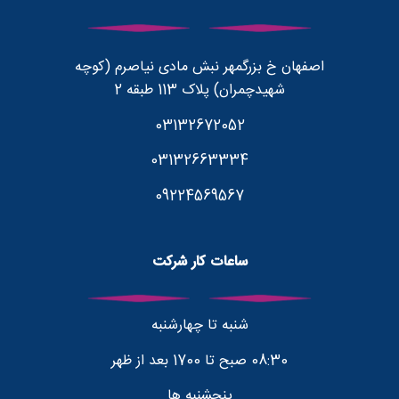
اصفهان خ بزرگمهر نبش مادی نیاصرم (کوچه
شهیدچمران) پلاک 113 طبقه 2
03132672052
03132663334
09224569567
ساعات کار شرکت
شنبه تا چهارشنبه
08:30 صبح تا 1700 بعد از ظهر
پنجشنبه ها