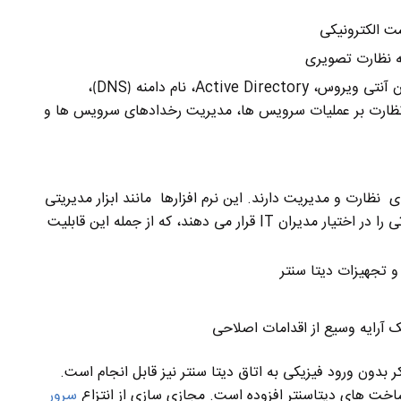
ت الکترونیکی
نه نظارت تصویری
توسعه، استقرار و پشتیبانی از سرویس هایی چون آنتی ویروس، Active Directory، نام دامنه ⟮DNS⟯،
سی های کاربران ⟮vpn و proxy و ldap⟯، نظارت بر عملیات سرویس ها، مدیریت رخدادهای سرویس ها و
ی نظارت و مدیریت دارند. این نرم افزارها مانند ابزار مدیریتی
برای زیرساخت های مراکز داده عمل می کند و امکاناتی را در اختیار مدیران IT قرار می دهند، که از جمله این قابلیت
و تجهیزات دیتا سنتر
 آرایه وسیع از اقدامات اصلاحی
ر بدون ورود فیزیکی به اتاق دیتا سنتر نیز قابل انجام است.
اخت های دیتاسنتر افزوده است. مجازی سازی از انتزاع
سرور