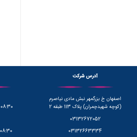
آدرس شرکت
اصفهان خ بزرگمهر نبش مادی نیاصرم
(کوچه شهیدچمران) پلاک 113 طبقه 2
08:30 صبح تا 1700 بعد از ظهر
03132672052
03132663334
08:30 صبح تا 12:30 بعدازظهر