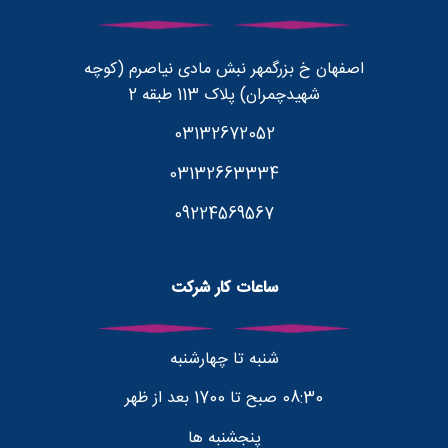
اصفهان خ بزرگمهر نبش مادی نیاصرم (کوچه
شهیدچمران) پلاک 113 طبقه 2
03132672052
03132663334
09224569567
ساعات کار شرکت
شنبه تا چهارشنبه
08:30 صبح تا 1700 بعد از ظهر
پنجشنبه ها