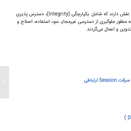
و داده های رایانه ای نقش دارند که شامل: یکپارچگی (Integrity)، دسترس پذیری
Confide) می باشند. این عوامل به منظور جلوگیری از دسترسی غیرمجاز، سوء استفاده، اصلاح و
وین و اعمال می‌گردند.
طراحی د