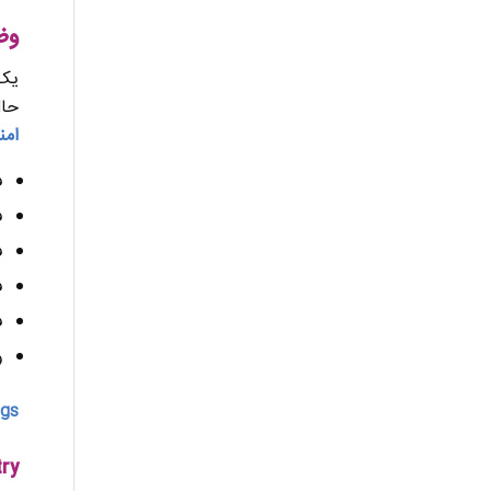
وظ
یک 
حال
امن
ف
ف
ف
ف
ف
و
gs:
try