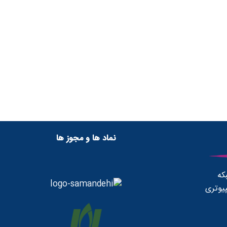
نماد ها و مجوز ها
که
یوتری