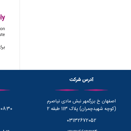
ly
on?
te!
برا
آدرس شرکت
اصفهان خ بزرگمهر نبش مادی نیاصرم
(کوچه شهیدچمران) پلاک 113 طبقه 2
08:30 صبح تا 1700 بعد از ظهر
03132672052