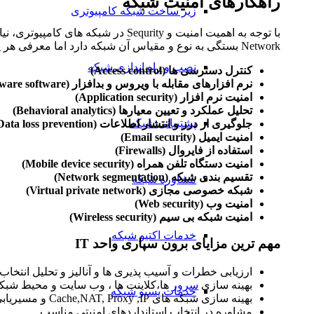
راهکارهای امنیت شبکه
زیر ساخت شبکه کامپیوتری
با توجه به اهمیت امنیت و Sequrity در شبکه های کامپیوتری، نیاز است تا با اساسی ترین
Network بستگی به نوع و مقیاس آن شبکه دارد اما معرفی هر یک از آنها به اختصار خارج از لطف نخواهد بود:
نصب و راه اندازی شبکه
کنترل دسترسی ها (Access control)
نرم افزارهای مقابله با ویروس و بدافزار (Antivirus and antimalware software)
امنیت نرم افزار (Application security)
تحلیل عملکرد و تعیین معیارها (Behavioral analytics)
پشتیبانی شبکه
جلوگیری از درز و انتشار اطلاعات (Data loss prevention)
امنیت ایمیل (Email security)
استفاده از فایروال (Firewalls)
امنیت دستگاه تلفن همراه (Mobile device security)
تقسیم بندی شبکه (Network segmentation)
مشاوره شبکه
شبکه خصوصی مجازی (Virtual private network)
امنیت وب (Web security)
امنیت شبکه بی سیم (Wireless security)
خدمات اکتیو شبکه
مهم ترین مزایای برون سپاری واحد IT
ارزیابی خطرات و آسیب پذیری ها و آنالیز و تحلیل انتخا
بهینه سازی
سرور
ها،کلاینت ها ، وب سایت و محیط شبک
خدمات پسیو شبکه
بهینه سازی شبکه های Cache,NAT, Proxy ,IP و مسیریابی
مشاوره در انتخاب استانداردهای امنیتی مناسب