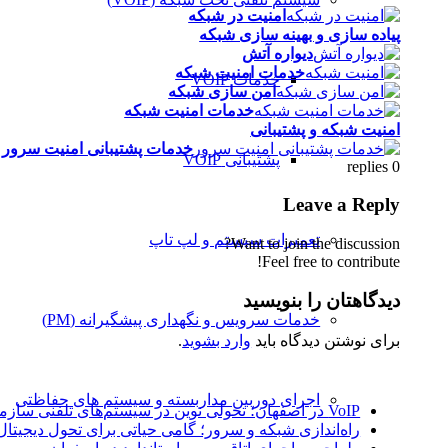
امنیت در شبکه
پیاده سازی و بهینه سازی شبکه
دیواره آتش
خدمات امنیت شبکه
خدمات VOIP
امن سازی شبکه
خدمات امنیت شبکه
امنیت شبکه و پشتیبانی
خدمات پشتیبانی امنیت سرور
پشتیبانی VOIP
replies
0
Leave a Reply
تعمیرات سیستم و لپ‌ تاپ
Want to join the discussion?
Feel free to contribute!
دیدگاهتان را بنویسید
خدمات سرویس و نگهداری پیشگیرانه (PM)
برای نوشتن دیدگاه باید
وارد بشوید
.
اجرای دوربین مداربسته و سیستم های حفاظتی
VoIP در اصفهان؛ تحولی نوین در سیستم‌های تلفنی سازمانی
راه‌اندازی شبکه و سرور؛ گامی حیاتی برای تحول دیجیتال