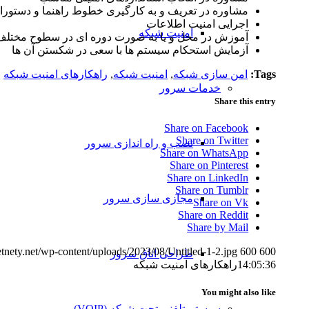
مشاوره در تعریف و به کارگیری خطوط راهنما و دستورا
اجرایی امنیت اطلاعات
امنیت شبکه
آموزش در محل و یا به صورت دوره ای در سطوح مختلف
آزمایش استحکام سیستم ها با سعی در شکستن آن ها
Tags:
امن سازی شبکه
,
امنیت شبکه
,
راهکارهای امنیت شبکه
خدمات سرور
Share this entry
Share on Facebook
Share on Twitter
نصب و راه اندازی سرور
Share on WhatsApp
Share on Pinterest
Share on LinkedIn
Share on Tumblr
مجازی سازی سرور
Share on Vk
Share on Reddit
Share by Mail
netnety.net/wp-content/uploads/2023/08/Untitled-1-2.jpg
600
600
طراحی اتاق سرور
14:05:36
راهکارهای امنیت شبکه
You might also like
سیستم تلفنی تحت شبکه (VOIP)