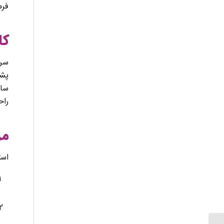
فرم
کا
سرو
پشت
سای
راح
مز
استفاده از