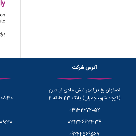
ly
on?
te!
برا
آدرس شرکت
اصفهان خ بزرگمهر نبش مادی نیاصرم
(کوچه شهیدچمران) پلاک 113 طبقه 2
08:30 صبح تا 1700 بعد از ظهر
03132672052
03132663334
08:30 صبح تا 12:30 بعدازظهر
09224569567