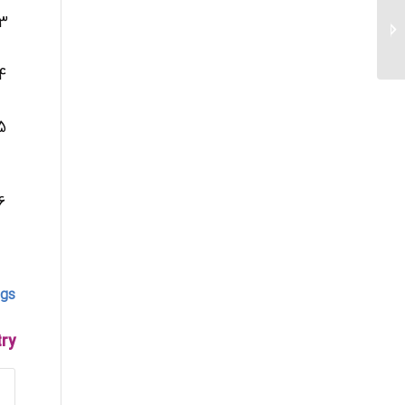
خدمات شبکه اصفهان
gs:
try