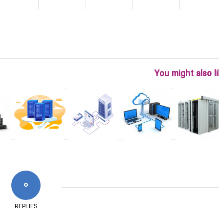
You might also l
0
REPLIES