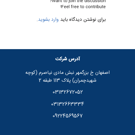
Want to join the discussion?
Feel free to contribute!
برای نوشتن دیدگاه باید
وارد بشوید
.
آدرس شرکت
اصفهان خ بزرگمهر نبش مادی نیاصرم (کوچه
شهیدچمران) پلاک 113 طبقه 2
03132672052
03132663334
09224569567