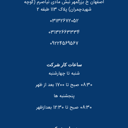
اصفهان خ بزرگمهر نبش مادی نیاصرم (کوچه
شهیدچمران) پلاک 113 طبقه 2
03132672052
03132663334
09224569567
ساعات کار شرکت
شنبه تا چهارشنبه
08:30 صبح تا 1700 بعد از ظهر
پنجشنبه ها
08:30 صبح تا 12:30 بعدازظهر