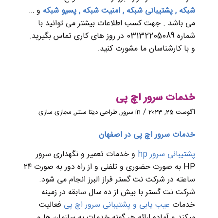
شبکه
,
پشتیبانی شبکه
,
امنیت شبکه
,
پسیو شبکه
و …
می باشد . جهت کسب اطلاعات بیشتر می توانید با
شماره 03132205089 در روز های کاری تماس بگیرید.
و با کارشناسان ما مشورت کنید.
خدمات سرور اچ پی
/
آگوست 25, 2023
in
سرور
,
طراحی دیتا سنتر
,
مجازی سازی
خدمات سرور اچ پی در اصفهان
پشتیبانی سرور hp
و خدمات تعمیر و نگهداری سرور
HP به صورت حضوری و تلفنی و از راه دور به صورت ۲۴
ساعته در شرکت نت گستر فراز البرز انجام می شود.
شرکت نت گستر با بیش از ده سال سابقه در زمینه
خدمات
عیب یابی و پشتیبانی سرور اچ پی
فعالیت
میکند و آماده ارائه هر گونه خدمات به سازمان ها و