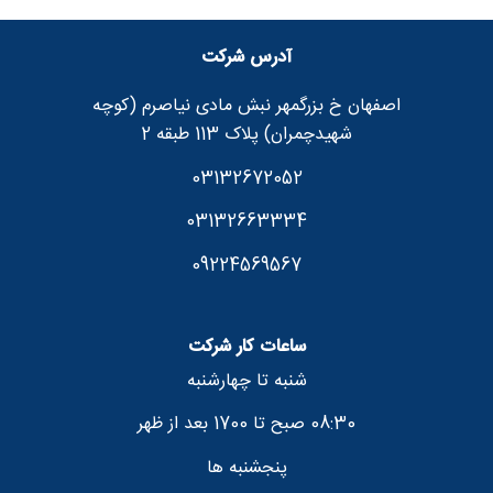
آدرس شرکت
اصفهان خ بزرگمهر نبش مادی نیاصرم (کوچه
شهیدچمران) پلاک 113 طبقه 2
03132672052
03132663334
09224569567
ساعات کار شرکت
شنبه تا چهارشنبه
08:30 صبح تا 1700 بعد از ظهر
پنجشنبه ها