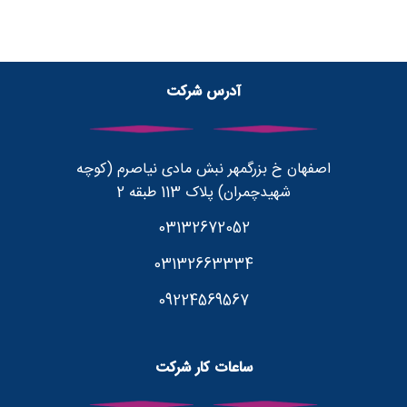
آدرس شرکت
اصفهان خ بزرگمهر نبش مادی نیاصرم (کوچه
شهیدچمران) پلاک 113 طبقه 2
03132672052
03132663334
09224569567
ساعات کار شرکت